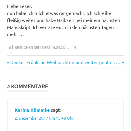
Liebe Leser,
nun habe ich mich etwas rar gemacht. Ich schreibe
fleißig weiter und habe Halbzeit bei meinem nächsten
Manuskript. Ich verrate euch in den nächsten Tagen
mehr …
BESUCHER SEIT DEM 16.04.23
14
Vorheriger
Nächster
Beitragsnavigation
Danke
Fröhliche Weihnachten und weiter geht es …
Beitrag:
Beitrag:
2 KOMMENTARE
Karina Klimmke
sagt:
2. Dezember 2017 um 15:48 Uhr